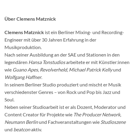
Über Clemens Matznick
Clemens Matznick
ist ein Berliner Mixing- und Recording-
Engineer mit über 30 Jahren Erfahrung in der
Musikproduktion.
Nach seiner Ausbildung an der SAE und Stationen in den
legendären
Hansa Tonstudios
arbeitete er mit Künstler:innen
wie
Guano Apes
,
Revolverheld
,
Michael Patrick Kelly
und
Wolfgang Haffner
.
In seinem Berliner Studio produziert und mischt er Musik
verschiedenster Genres – von Rock und Pop bis Jazz und
Soul.
Neben seiner Studioarbeit ist er als Dozent, Moderator und
Content Creator für Projekte wie
The Producer Network
,
Neumann Berlin
und Fachveranstaltungen wie
Studioszene
und
beatcon
aktiv.