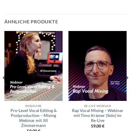
ÄHNLICHE PRODUKTE
WEBINARE
RE-LIVE WEBINAR
Pro-Level Vocal Editing &
Rap Vocal Mixing – Webinar
Postproduction – Mixing
mit Timo Krämer (Sido) im
Webinar mit Jill
Re-Live
licher
Zimmermann
59,00
€
59,00
€