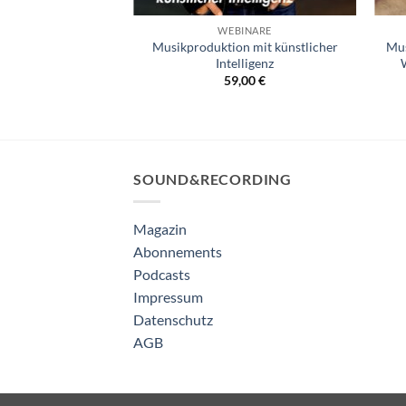
E WEBINAR
WEBINARE
ur kommerziellen
Musikproduktion mit künstlicher
Mus
-Live Webinar mit
Intelligenz
W
 (Taylor Swift)
59,00
€
,00
€
SOUND&RECORDING
Magazin
Abonnements
Podcasts
Impressum
Datenschutz
AGB