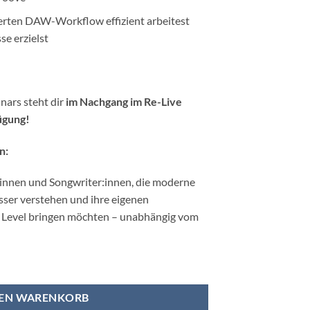
erten DAW-Workflow effizient arbeitest
se erzielst
nars steht dir
im Nachgang im Re-Live
ügung!
n:
innen und Songwriter:innen, die moderne
ser verstehen und ihre eigenen
 Level bringen möchten – unabhängig vom
 im Popschlager – Webinar mit Christoph Aßmann Menge
DEN WARENKORB