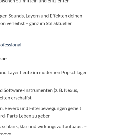
ischen Stilmitteln und effizienten
tigen Sounds, Layern und Effekten deinen
n verleihst – ganz im Stil aktueller
rofessional
nar:
nd Layer heute im modernen Popschlager
 Software-Instrumenten (z. B. Nexus,
lten erschaffst
in, Reverb und Filterbewegungen gezielt
ard-Parts Leben zu geben
schlank, klar und wirkungsvoll aufbaust –
Groove