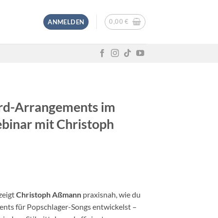
0,00
€
ANMELDEN
rd-Arrangements im
binar mit Christoph
zeigt
Christoph Aßmann
praxisnah, wie du
ts für Popschlager-Songs entwickelst –