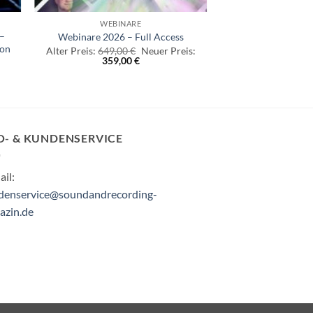
WEBINARE
 –
Webinare 2026 – Full Access
von
Ursprünglicher
Alter Preis:
649,00
€
Neuer Preis:
Aktueller
Preis
359,00
€
Preis
war:
ist:
649,00 €
359,00 €.
O- & KUNDENSERVICE
il:
denservice@soundandrecording-
azin.de