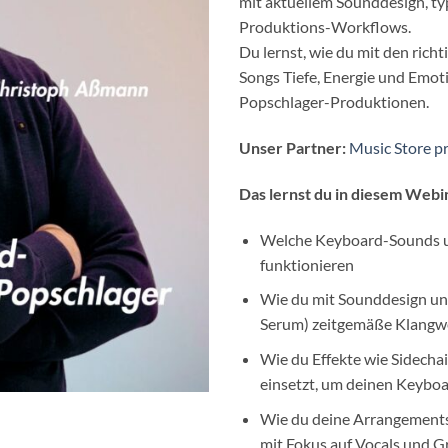
mit aktuellem Sounddesign, typ
Produktions-Workflows.
Du lernst, wie du mit den rich
Songs Tiefe, Energie und Emotio
Popschlager-Produktionen.
Unser Partner:
Music Store p
Das lernst du in diesem Webi
Welche Keyboard-Sounds u
funktionieren
Wie du mit Sounddesign und
Serum) zeitgemäße Klangwe
Wie du Effekte wie Sidecha
einsetzt, um deinen Keybo
Wie du deine Arrangements 
mit Fokus auf Vocals und 