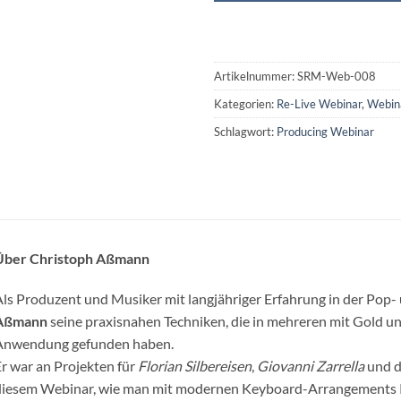
Artikelnummer:
SRM-Web-008
Kategorien:
Re-Live Webinar
,
Webin
Schlagwort:
Producing Webinar
Über Christoph Aßmann
ls Produzent und Musiker mit langjähriger Erfahrung in der Pop- 
Aßmann
seine praxisnahen Techniken, die in mehreren mit Gold u
Anwendung gefunden haben.
r war an Projekten für
Florian Silbereisen
,
Giovanni Zarrella
und d
diesem Webinar, wie man mit modernen Keyboard-Arrangements K