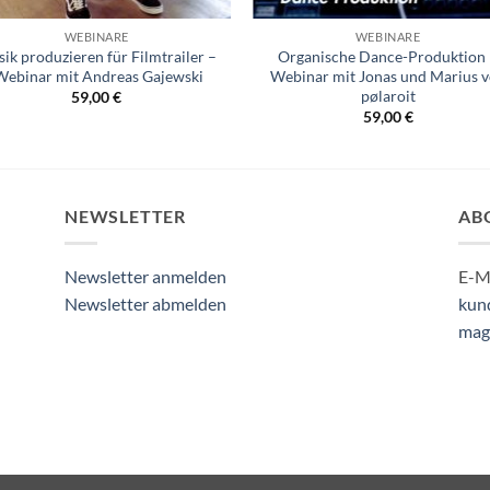
WEBINARE
WEBINARE
ik produzieren für Filmtrailer –
Organische Dance-Produktion
ebinar mit Andreas Gajewski
Webinar mit Jonas und Marius 
pølaroit
59,00
€
59,00
€
NEWSLETTER
AB
Newsletter anmelden
E-Ma
Newsletter abmelden
kun
mag