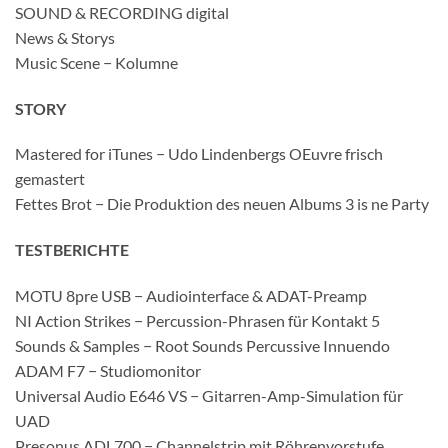
SOUND & RECORDING digital
News & Storys
Music Scene − Kolumne
STORY
Mastered for iTunes − Udo Lindenbergs OEuvre frisch
gemastert
Fettes Brot − Die Produktion des neuen Albums 3 is ne Party
TESTBERICHTE
MOTU 8pre USB − Audiointerface & ADAT-Preamp
NI Action Strikes − Percussion-Phrasen für Kontakt 5
Sounds & Samples − Root Sounds Percussive Innuendo
ADAM F7 − Studiomonitor
Universal Audio E646 VS − Gitarren-Amp-Simulation für
UAD
Presonus ADL700 − Channelstrip mit Röhrenvorstufe