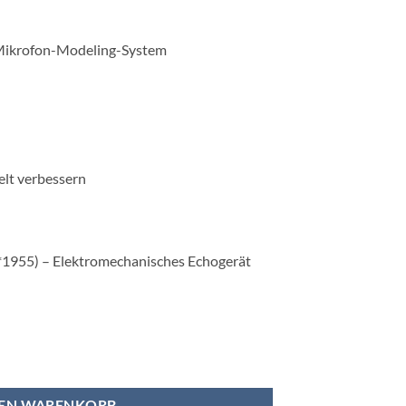
Mikrofon-Modeling-System
Welt verbessern
(*1955) – Elektromechanisches Echogerät
 Menge
DEN WARENKORB