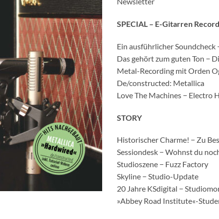
Newsletter
SPECIAL – E-Gitarren Record
Ein ausführlicher Soundcheck 
Das gehört zum guten Ton − Die
Metal-Recording mit Orden O
De/constructed: Metallica
Love The Machines − Electro 
STORY
Historischer Charme! − Zu Bes
Sessiondesk − Wohnst du noch
Studioszene − Fuzz Factory
Skyline − Studio-Update
20 Jahre KSdigital − Studiomo
»Abbey Road Institute«-Stude