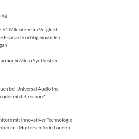
ing
− 51 Mikrofone im Vergleich
 E-Gitarre richtig einstellen
gan
Harmonix Micro Synthesizer
uch bei Universal Audio Inc.
 oder mixt du schon?
nitore mit innovativer Technologie
nten im »Mutterschiff« in London