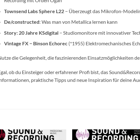
Recording mit Orden Ogan
Townsend Labs Sphere L22
− Überzeugt das Mikrofon-Modeli
De/constructed
: Was man von Metallica lernen kann
Story: 20 Jahre KSdigital
− Studiomonitore mit innovativer Tec
Vintage FX − Binson Echorec
(*1955) Elektromechanisches Ech
utze die Gelegenheit, die faszinierenden Einsatzmöglichkeiten de
gal, ob du Einsteiger oder erfahrener Profi bist, das Sound&Recor
nformationen, praktische Tipps und neue Inspiration für deine A