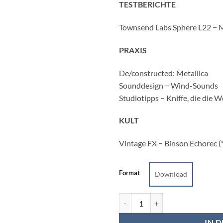
TESTBERICHTE
Townsend Labs Sphere L22 − 
PRAXIS
De/constructed: Metallica
Sounddesign − Wind-Sounds
Studiotipps − Kniffe, die die 
KULT
Vintage FX − Binson Echorec 
Format
Download
Sound&Recording Magazin 4/17
IN 