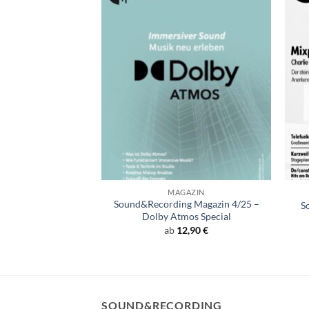
+
+
GAZIN
MAGAZIN
g Magazin 1/26 –
Sound&Recording Magazin 4/25 –
S
er-Legenden
Dolby Atmos Special
2,90
€
ab
12,90
€
SOUND&RECORDING