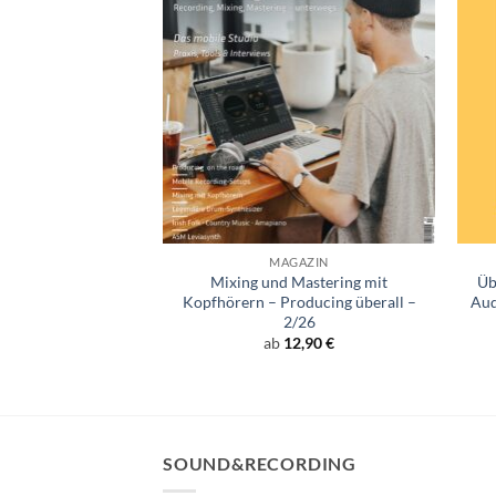
+
+
GAZIN
MAGAZIN
g Magazin 2/25 –
Mixing und Mastering mit
Üb
ign Special
Kopfhörern – Producing überall –
Aud
2/26
2,90
€
ab
12,90
€
SOUND&RECORDING