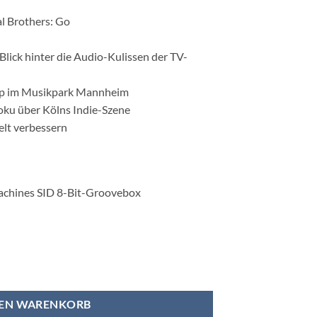
l Brothers: Go
n
Blick hinter die Audio-Kulissen der TV-
p im Musikpark Mannheim
doku über Kölns Indie-Szene
Welt verbessern
chines SID 8-Bit-Groovebox
 Menge
DEN WARENKORB