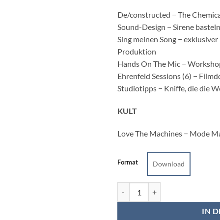
De/constructed − The Chemica
Sound-Design − Sirene bastel
Sing meinen Song − exklusiver 
Produktion
Hands On The Mic − Worksho
Ehrenfeld Sessions (6) − Film
Studiotipps − Kniffe, die die 
KULT
Love The Machines − Mode Ma
Format
Download
Sound&Recording Magazin 3/16
IN 