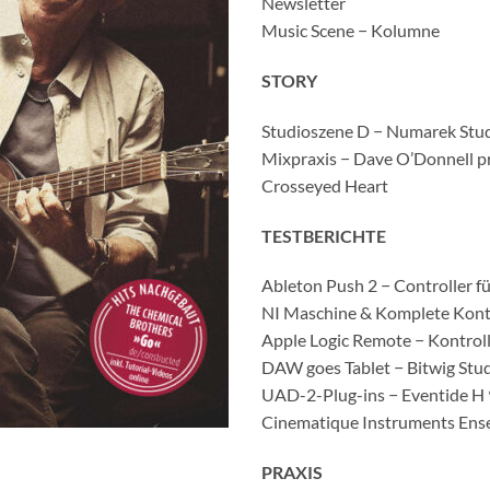
Newsletter
Music Scene − Kolumne
STORY
Studioszene D − Numarek Studi
Mixpraxis − Dave O’Donnell pr
Crosseyed Heart
TESTBERICHTE
Ableton Push 2 − Controller fü
NI Maschine & Komplete Kontro
Apple Logic Remote − Kontroll
DAW goes Tablet − Bitwig Stu
UAD-2-Plug-ins − Eventide H
Cinematique Instruments Ense
PRAXIS