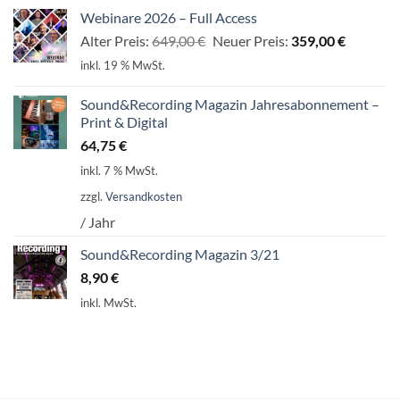
Webinare 2026 – Full Access
Ursprünglicher
Aktuelle
Alter Preis:
649,00
€
Neuer Preis:
359,00
€
Preis
Preis
inkl. 19 % MwSt.
war:
ist:
649,00 €
359,00 €
Sound&Recording Magazin Jahresabonnement –
Print & Digital
64,75
€
inkl. 7 % MwSt.
zzgl.
Versandkosten
/ Jahr
Sound&Recording Magazin 3/21
8,90
€
inkl. MwSt.