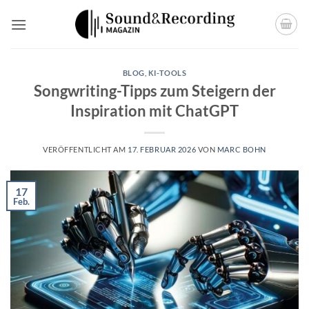
Zum
Inhalt
springen
BLOG
,
KI-TOOLS
Songwriting-Tipps zum Steigern der
Inspiration mit ChatGPT
VERÖFFENTLICHT AM
17. FEBRUAR 2026
VON
MARC BOHN
17
Feb.