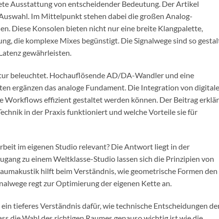
krete Ausstattung von entscheidender Bedeutung. Der Artikel
e-Auswahl. Im Mittelpunkt stehen dabei die großen Analog-
en. Diese Konsolen bieten nicht nur eine breite Klangpalette,
g, die komplexe Mixes begünstigt. Die Signalwege sind so gestalt
 Latenz gewährleisten.
uktur beleuchtet. Hochauflösende AD/DA-Wandler und eine
en ergänzen das analoge Fundament. Die Integration von digital
e Workflows effizient gestaltet werden können. Der Beitrag erklär
chnik in der Praxis funktioniert und welche Vorteile sie für
rbeit im eigenen Studio relevant? Die Antwort liegt in der
gang zu einem Weltklasse-Studio lassen sich die Prinzipien von
aumakustik hilft beim Verständnis, wie geometrische Formen den
gnalwege regt zur Optimierung der eigenen Kette an.
ein tieferes Verständnis dafür, wie technische Entscheidungen de
ass die Wahl des richtigen Raumes genauso wichtig ist wie die