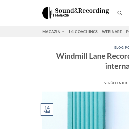
Zum
Inhalt
springen
MAGAZIN
1:1 COACHINGS
WEBINARE
P
BLOG
,
P
Windmill Lane Record
intern
VERÖFFENTLI
14
Mai