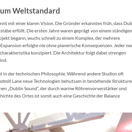
zum Weltstandard
nt mit einer klaren Vision. Die Gründer erkannten früh, dass Dub
stäbe erfüllt. Die ersten Jahre waren geprägt von einem ständige
Projekt begann, wuchs schnell zu einem Komplex, der mehrere
xpansion erfolgte nie ohne planerische Konsequenzen. Jeder ne
arakteristika konzipiert. Die Architektur folgt dabei strengen
ind.
t in der technischen Philosophie. Während andere Studios oft
ndmill Lane neue Technologien behutsam in bestehende Strukture
chen „Dublin Sound“, der durch warme Röhrenvorverstärker und
chichte des Ortes ist somit auch eine Geschichte der Balance