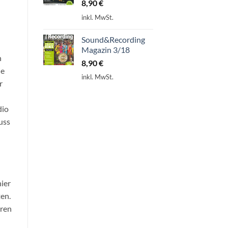
8,90
€
inkl. MwSt.
Sound&Recording
Magazin 3/18
n
8,90
€
ie
inkl. MwSt.
r
dio
uss
hier
en.
aren