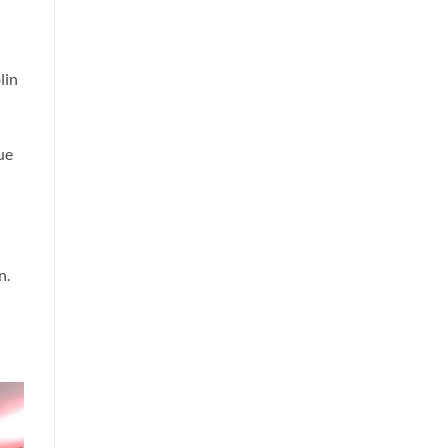
lin
n
ue
n.