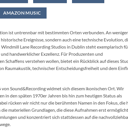
AMAZON MUSIC
ion ist untrennbar mit bestimmten Orten verbunden. An wenige
historische Ereignisse, sondern auch eine technische Evolution, d
Windmill Lane Recording Studios in Dublin steht exemplarisch fü
g und handwerklicher Exzellenz. Für Produzenten und
n Schaffens verstehen wollen, bietet ein Rückblick auf dieses Stu
 von Raumakustik, technischer Entscheidungsfreiheit und dem Einfl
26 von Sound&Recording widmet sich diesem ikonischen Ort. Wir
n in den späten 1970er Jahren bis hin zum heutigen Status als
abei rücken wir nicht nur die berühmten Namen in den Fokus, die 
 die materiellen Grundlagen, die diese Aufnahmen erst ermöglicht
mlungen und konzentriert sich stattdessen auf die nachvollziehb
lwege.