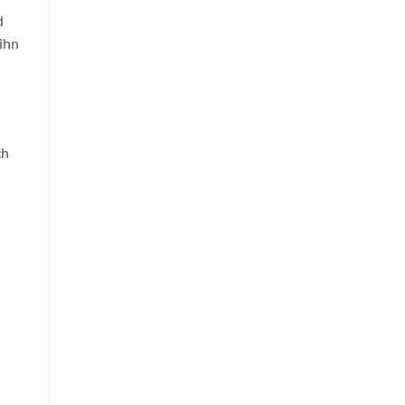
d
ihn
ch