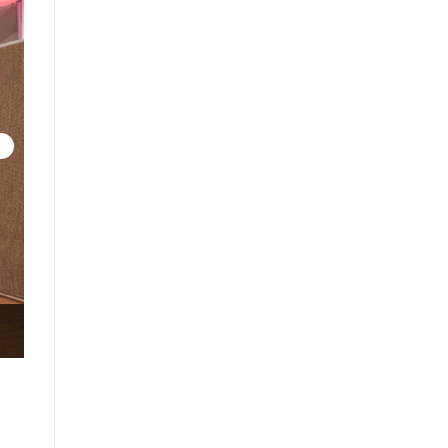
Die Grammy Wall in den Windmill Lane Recording Studios do
Produktionen, die hier entstanden sind – ein sichtbares Archi