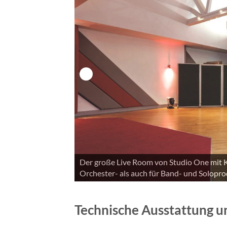
 sowohl für
Studio Three ist auf In-the-Box-Produktio
Setup ermöglicht effiziente Arbeit, auch 
Technische Ausstattung 