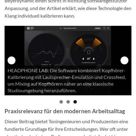
Beyerdynamic einen Schritt in Richtung softwaregestützter
Anpassung, und der Artikel erklärt, wie diese Technologie den
Klang individuell kalibrieren kann.
er-
DT 990 Pro: Der offene Studiokopfhörer gilt seit Jahren
eed,
als Klassiker für kritisches Hören, Mixing und Editing –
unter anderem wegen seiner räumlichen Darstellung und
detailreichen Höhenabbildung.
Praxisrelevanz für den modernen Arbeitsalltag
Dieser Beitrag bietet Toningenieuren und Produzenten eine
fundierte Grundlage für ihre Entscheidungen. Wer oft unter