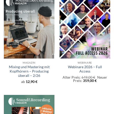
MAGAZIN
WEBINARE
Mixing und Mastering mit
Webinare 2026 – Full
Kopfhörern – Producing
Access
überall – 2/26
Ursprüngl
Alter Preis:
649,00
€
Neuer
Aktueller
Preis
Preis:
359,00
€
ab
12,90
€
Preis
war:
ist:
649,00 €
359,00 €.