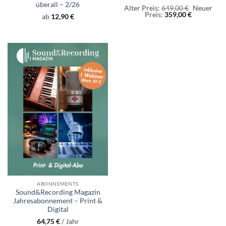
überall – 2/26
Ursprüngl
Alter Preis:
649,00
€
Neuer
Aktueller
Preis
Preis:
359,00
€
ab
12,90
€
Preis
war:
ist:
649,00 €
359,00 €.
ABONNEMENTS
Sound&Recording Magazin
Jahresabonnement – Print &
Digital
64,75
€
/ Jahr