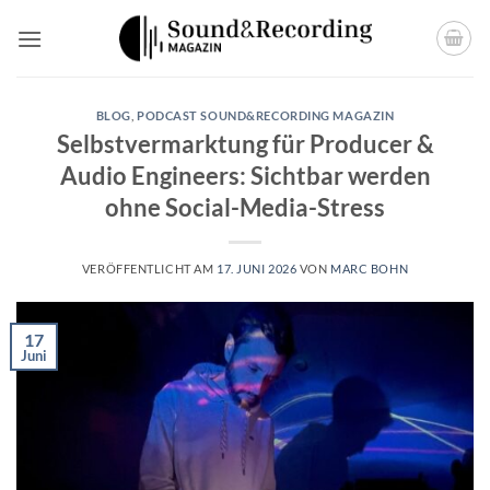
Zum
Inhalt
springen
BLOG
,
PODCAST SOUND&RECORDING MAGAZIN
Selbstvermarktung für Producer &
Audio Engineers: Sichtbar werden
ohne Social-Media-Stress
VERÖFFENTLICHT AM
17. JUNI 2026
VON
MARC BOHN
17
Juni