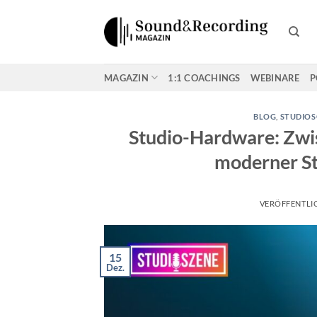
Zum
Inhalt
springen
MAGAZIN
1:1 COACHINGS
WEBINARE
P
BLOG
,
STUDIOS
Studio-Hardware: Zwi
moderner St
VERÖFFENTLI
15
Dez.