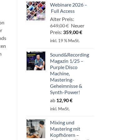
Webinare 2026 –
Full Access
Alter Preis:
von
Ursprünglicher
649,00
€
Neuer
r
Preis
Aktueller
Preis:
359,00
€
nds
war:
Preis
inkl. 19 % MwSt.
649,00 €
ist:
ten
359,00 €.
n
Sound&Recording
Magazin 1/25 –
Purple Disco
Machine,
Mastering-
Geheimnisse &
Synth-Power!
ab
12,90
€
inkl. MwSt.
Mixing und
Mastering mit
Kopfhörern –