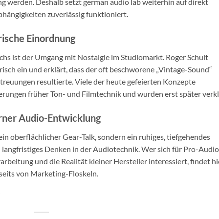
g werden. Deshalb setzt german audio lab weiterhin auf direkt
ängigkeiten zuverlässig funktioniert.
rische Einordnung
hs ist der Umgang mit Nostalgie im Studiomarkt. Roger Schult
isch ein und erklärt, dass der oft beschworene „Vintage-Sound“
treuungen resultierte. Viele der heute gefeierten Konzepte
ungen früher Ton- und Filmtechnik und wurden erst später verkl
erner Audio-Entwicklung
in oberflächlicher Gear-Talk, sondern ein ruhiges, tiefgehendes
angfristiges Denken in der Audiotechnik. Wer sich für Pro-Audio
eitung und die Realität kleiner Hersteller interessiert, findet hi
nseits von Marketing-Floskeln.