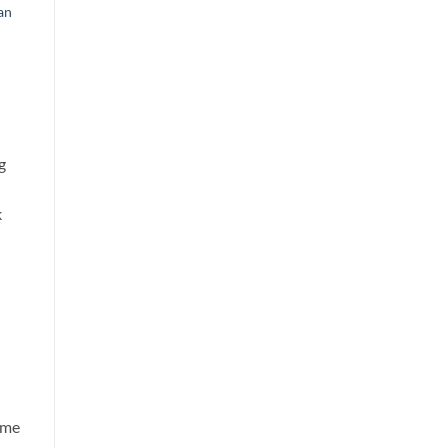
an
g
n
k
rme