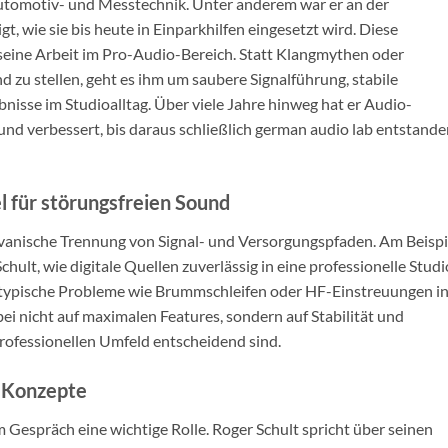
utomotiv- und Messtechnik. Unter anderem war er an der
t, wie sie bis heute in Einparkhilfen eingesetzt wird. Diese
seine Arbeit im Pro-Audio-Bereich. Statt Klangmythen oder
 zu stellen, geht es ihm um saubere Signalführung, stabile
isse im Studioalltag. Über viele Jahre hinweg hat er Audio-
und verbessert, bis daraus schließlich german audio lab entstand
l für störungsfreien Sound
alvanische Trennung von Signal- und Versorgungspfaden. Am Beispi
hult, wie digitale Quellen zuverlässig in eine professionelle Studi
typische Probleme wie Brummschleifen oder HF-Einstreuungen i
i nicht auf maximalen Features, sondern auf Stabilität und
 professionellen Umfeld entscheidend sind.
 Konzepte
 Gespräch eine wichtige Rolle. Roger Schult spricht über seinen