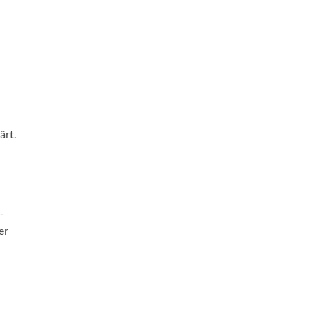
ärt.
-
er