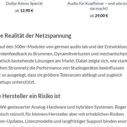
Dolby Atmos Special
Audio für Kopfhörer – und wie m
sie macht!
ab
12,90
€
ab
29,00
€
e Realität der Netzspannung
t auf den 500er-Modulen von german audio lab und der Entwicklun
undenfeedback zu Brummen, Dynamikverlusten und mechanische
tisch bestehende Lösungen am Markt. Dabei zeigte sich, wie star
en Stromnetz die Performance von Studiogeräten beeinflussen
so ausgelegt, dass sie größere Toleranzen abfängt und zugleich
tups unterstützt.
ersteller ein Risiko ist
DAW-gesteuerter Analog-Hardware und hybriden Systemen. Roger
sch reizvoll, für kleinere Hersteller aber mit erheblichen Risiken
tem-Updates, Lizenzmodelle und langfristiger Support binden eno