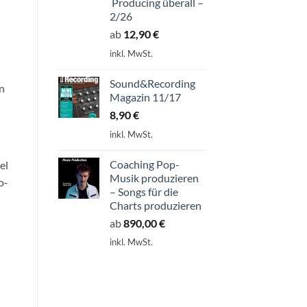
Producing überall –
2/26
ab
12,90
€
inkl. MwSt.
Sound&Recording
en
Magazin 11/17
8,90
€
inkl. MwSt.
Coaching Pop-
el
Musik produzieren
o-
– Songs für die
n
Charts produzieren
ab
890,00
€
inkl. MwSt.