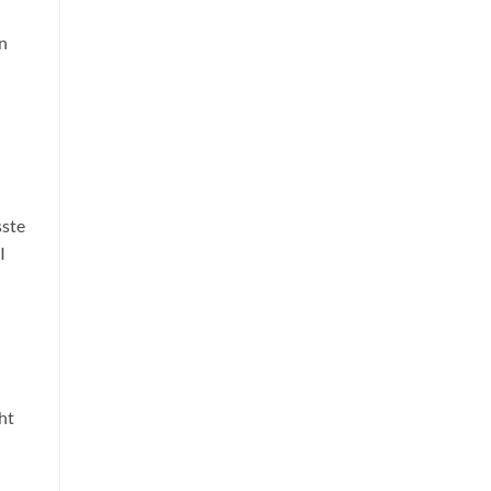
en
sste
I
ht