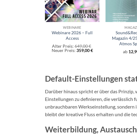
+
+
WEBINARE
MAGAZ
Webinare 2026 – Full
Sound&Rec
Access
Magazin 4/25
Atmos Sp
Ursprünglicher
Alter Preis:
649,00
€
Preis
Aktueller
Neuer Preis:
359,00
€
ab
12,
war:
Preis
649,00 €
ist:
359,00 €.
Default-Einstellungen sta
Darüber hinaus spricht er über das Prinzip,
Einstellungen zu definieren, die verlässlich 
unbrauchbaren Werkseinstellung, sondern i
bleibt der kreative Fluss erhalten und die t
Weiterbildung, Austausch 