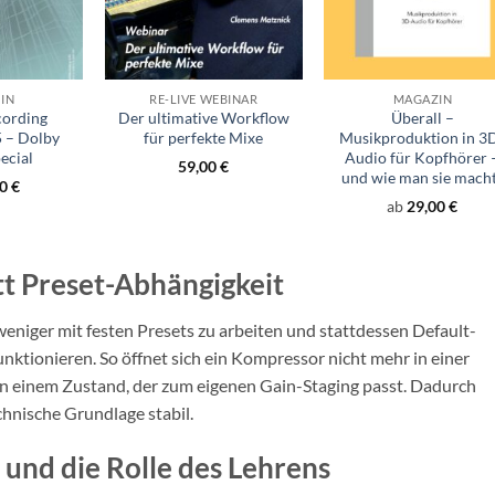
+
+
IN
RE-LIVE WEBINAR
MAGAZIN
ording
Der ultimative Workflow
Überall –
 – Dolby
für perfekte Mixe
Musikproduktion in 3
ecial
Audio für Kopfhörer 
59,00
€
und wie man sie mach
90
€
ab
29,00
€
tt Preset-Abhängigkeit
 weniger mit festen Presets zu arbeiten und stattdessen Default-
funktionieren. So öffnet sich ein Kompressor nicht mehr in einer
n einem Zustand, der zum eigenen Gain-Staging passt. Dadurch
echnische Grundlage stabil.
und die Rolle des Lehrens