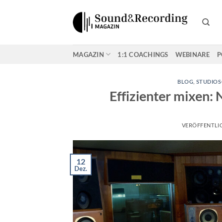
Zum
Inhalt
springen
MAGAZIN
1:1 COACHINGS
WEBINARE
P
BLOG
,
STUDIOS
Effizienter mixen:
VERÖFFENTLI
12
Dez.