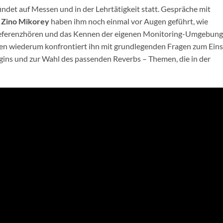
indet auf Messen und in der Lehrtätigkeit statt. Gespräche mit
r
Zino Mikorey
haben ihm noch einmal vor Augen geführt, wie
Referenzhören und das Kennen der eigenen Monitoring-Umgebung
den wiederum konfrontiert ihn mit grundlegenden Fragen zum Eins
gins und zur Wahl des passenden Reverbs – Themen, die in der