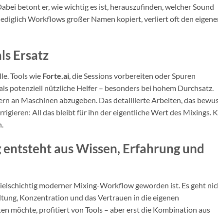
abei betont er, wie wichtig es ist, herauszufinden, welcher Sound
 lediglich Workflows großer Namen kopiert, verliert oft den eigen
als Ersatz
le. Tools wie
Forte.ai
, die Sessions vorbereiten oder Spuren
ls potenziell nützliche Helfer – besonders bei hohem Durchsatz.
Kern an Maschinen abzugeben. Das detaillierte Arbeiten, das bewu
gieren: All das bleibt für ihn der eigentliche Wert des Mixings. K
n.
ng entsteht aus Wissen, Erfahrung und
vielschichtig moderner Mixing-Workflow geworden ist. Es geht nic
tung, Konzentration und das Vertrauen in die eigenen
en möchte, profitiert von Tools – aber erst die Kombination aus