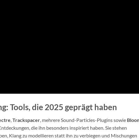
g: Tools, die 2025 geprägt haben
ectre
,
Trackspacer
, mehrere Sound-Particles-Plugins sowie
Bloo
tdeckungen, die ihn besonders inspiriert haben. Sie stehen
ärben, Klang zu modellieren statt ihn zu verbiegen und Mischungen