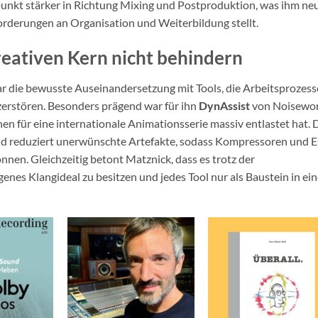
rpunkt stärker in Richtung Mixing und Postproduktion, was ihm ne
orderungen an Organisation und Weiterbildung stellt.
kreativen Kern nicht behindern
ar die bewusste Auseinandersetzung mit Tools, die Arbeitsprozess
zerstören. Besonders prägend war für ihn
DynAssist
von Noisewor
n für eine internationale Animationsserie massiv entlastet hat. 
und reduziert unerwünschte Artefakte, sodass Kompressoren und 
nnen. Gleichzeitig betont Matznick, dass es trotz der
genes Klangideal zu besitzen und jedes Tool nur als Baustein in ei