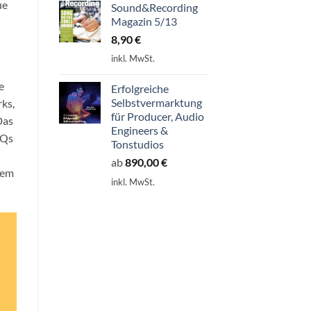
ue
Sound&Recording
Magazin 5/13
8,90
€
inkl. MwSt.
e
Erfolgreiche
Selbstvermarktung
ks,
für Producer, Audio
Das
Engineers &
EQs
Tonstudios
ab
890,00
€
nem
inkl. MwSt.